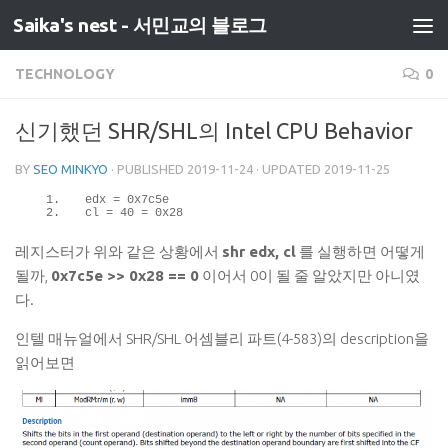
Saika's nest - 서민교의 블로그
TECHNOLOGY
0
신기했던 SHR/SHL의 Intel CPU Behavior
BY
SEO MINKYO
· PUBLISHED
2019-11-24
· UPDATED
2019-11-25
edx = 
0x7c5e
cl = 
40
 = 
0x28
레지스터가 위와 같은 상황에서
shr edx, cl
를 실행하면 어떻게
될까,
0x7c5e >> 0x28 == 0
이어서 0이 될 줄 알았지만 아니였
다.
인텔 매뉴얼에서 SHR/SHL 어셈블리 파트(4-583)의 description을
읽어보면