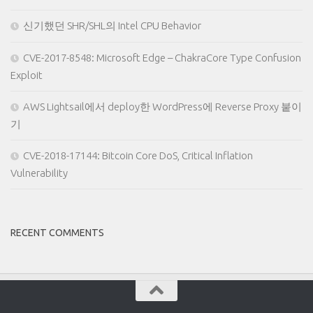
신기했던 SHR/SHL의 Intel CPU Behavior
CVE-2017-8548: Microsoft Edge – ChakraCore Type Confusion
Exploit
AWS Lightsail에서 deploy한 WordPress에 Reverse Proxy 붙이
기
CVE-2018-17144: Bitcoin Core DoS, Critical Inflation
Vulnerability
RECENT COMMENTS