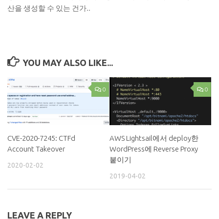
산을 생성할 수 있는 건가..
YOU MAY ALSO LIKE...
0
0
CVE-2020-7245: CTFd
AWS Lightsail에서 deploy한
Account Takeover
WordPress에 Reverse Proxy
붙이기
2020-02-02
2019-04-02
LEAVE A REPLY