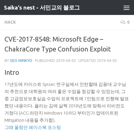
Saika's nest - 서민교의 블로그
HACK
0
CVE-2017-8548: Microsoft Edge –
ChakraCore Type Confusion Exploit
BY
SEO MINKYO
· PUBLISHED
2019-04-03
· UPDATED
2019-04-03
Intro
17년도에 카이스트 Syssec 연구실에서 인턴할때 김용대 교수님
의 추천으로 대학원의 여러 좋은 수업을 청강할 수 있었는데, 그
중 고급정보보호실습 수업의 프로젝트에 1인팀으로 진행해 발표
했던 내용이다. 올리는 김에 살짝 2018년도에 맞춰서 리비전도
거쳤다 (ACG 라던지 Windows 10 RS2 부터인가 업데이트된
Mitigation 내용들 추가함).
그때 올렸던 페이스북 포스팅