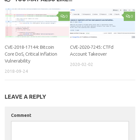
0
0
CVE-2018-17144: Bitcoin
CVE-2020-7245: CTFd
Core DoS, Critical Inflation
Account Takeover
Vulnerability
2020-02-02
2018-09-24
LEAVE A REPLY
Comment