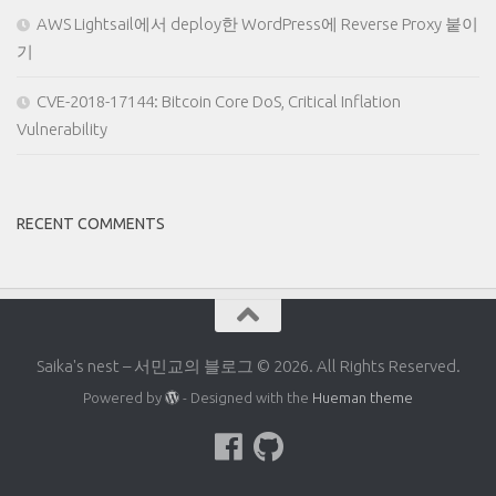
AWS Lightsail에서 deploy한 WordPress에 Reverse Proxy 붙이
기
CVE-2018-17144: Bitcoin Core DoS, Critical Inflation
Vulnerability
RECENT COMMENTS
Saika's nest – 서민교의 블로그 © 2026. All Rights Reserved.
Powered by
- Designed with the
Hueman theme