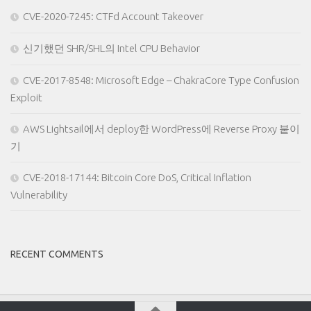
CVE-2020-7245: CTFd Account Takeover
신기했던 SHR/SHL의 Intel CPU Behavior
CVE-2017-8548: Microsoft Edge – ChakraCore Type Confusion
Exploit
AWS Lightsail에서 deploy한 WordPress에 Reverse Proxy 붙이
기
CVE-2018-17144: Bitcoin Core DoS, Critical Inflation
Vulnerability
RECENT COMMENTS